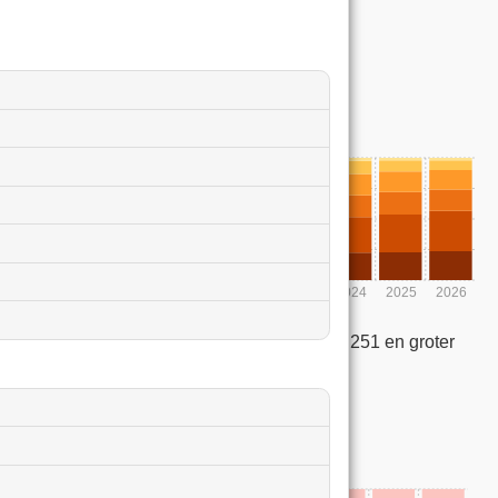
anbouw
opgeleverd
netto verandering
2
ervlakte (m
)
17
2018
2019
2020
2021
2022
2023
2024
2025
2026
76 - 100
101 - 150
151 - 250
251 en groter
neenheden per pand