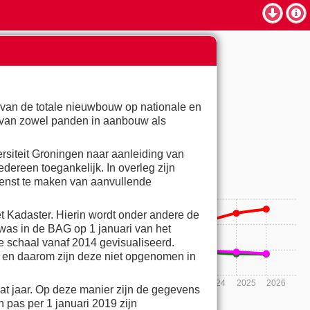
Nederland
Toon data voor Nederland
d van de totale nieuwbouw op nationale en
ur van zowel panden in aanbouw als
ngen
utiliteit
aantallen
percentages
rsiteit Groningen naar aanleiding van
 aanbouw
opgeleverd
bestaand
dereen toegankelijk. In overleg zijn
 wenst te maken van aanvullende
t Kadaster. Hierin wordt onder andere de
was in de BAG op 1 januari van het
e schaal vanaf 2014 gevisualiseerd.
g en daarom zijn deze niet opgenomen in
2017
2018
2019
2020
2021
2022
2023
2024
2025
2026
t jaar. Op deze manier zijn de gegevens
 pas per 1 januari 2019 zijn