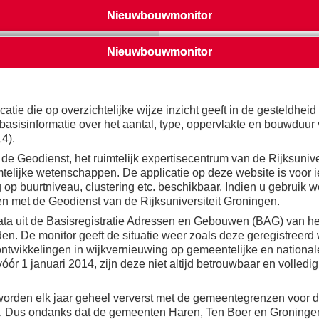
Nieuwbouwmonitor
Nieuwbouwmonitor
tie die op overzichtelijke wijze inzicht geeft in de gesteldhei
t basisinformatie over het aantal, type, oppervlakte en bouwdu
woni
4).
e Geodienst, het ruimtelijk expertisecentrum van de Rijksunive
in
telijke wetenschappen. De applicatie op deze website is voor ie
 op buurtniveau, clustering etc. beschikbaar. Indien u gebruik
Totaal aantal woningen
en met de Geodienst van de Rijksuniversiteit Groningen.
3
ata uit de Basisregistratie Adressen en Gebouwen (BAG) van he
2
n. De monitor geeft de situatie weer zoals deze geregistreerd 
ontwikkelingen in wijkvernieuwing op gemeentelijke en national
1
r 1 januari 2014, zijn deze niet altijd betrouwbaar en volledi
0
2014
2015
2016
den elk jaar geheel ververst met de gemeentegrenzen voor da
ken. Dus ondanks dat de gemeenten Haren, Ten Boer en Groningen