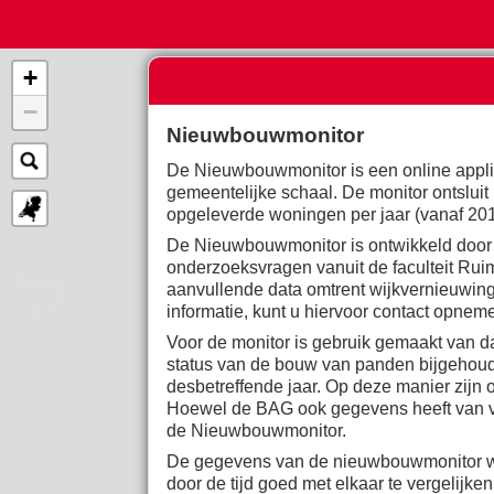
+
2026
−
Slider:
Nieuwbouwmonitor
De Nieuwbouwmonitor is een online applica
gemeentelijke schaal. De monitor ontslui
opgeleverde woningen per jaar (vanaf 201
De Nieuwbouwmonitor is ontwikkeld door d
onderzoeksvragen vanuit de faculteit Ruim
aanvullende data omtrent wijkvernieuwing
informatie, kunt u hiervoor contact opnem
Voor de monitor is gebruik gemaakt van d
status van de bouw van panden bijgehoude
desbetreffende jaar. Op deze manier zijn 
Hoewel de BAG ook gegevens heeft van vóó
de Nieuwbouwmonitor.
De gegevens van de nieuwbouwmonitor wor
door de tijd goed met elkaar te vergelij