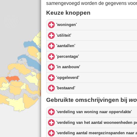
samengevoegd worden de gegevens voor 
Keuze knoppen
'woningen'
click to expand contents
'utiliteit'
click to expand contents
'aantallen'
click to expand contents
'percentage'
click to expand contents
'in aanbouw'
click to expand contents
'opgeleverd'
click to expand contents
'bestaand'
click to expand contents
Gebruikte omschrijvingen bij
wo
'verdeling van woning naar oppervlakte'
cl
'verdeling van het aantal wooneenheden p
'verdeling aantal meergezinspanden naar